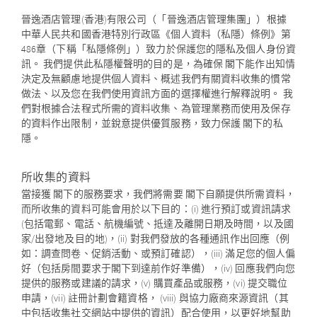
晉逸酒店管理(香港)有限公司（「晉逸酒店管理集團」）根據
中華人民共和國香港特別行政區《個人資料（私隱）條例》第
486章（下稱「私隱條例」）致力於保護您的隱私及個人身份資
訊。 我們提供此私隱權聲明的目的是，為確保 閣下能作出知情
決定及無顧慮地提供個人資料、概述我們有關資料收集的慣常
做法、以及您在我們使用資訊方面的選擇權進行解釋說明。 我
們對根據合法程式所需的資料收集、為管理業務而使用及保存
的資料作出限制，並銳意提供優質服務，致力保護 閣下的私
隱。
所收集的資料
當接獲 閣下的服務要求，我們將需要 閣下自願提供所需資料，
而所收集的資料可能會用於以下目的：(i) 進行預訂或資訊請求
(包括電郵、電話、航機編號、抵達及離開日期及時間，以及國
家/出發地及目的地)，(ii) 對我們發放的各種通訊作出回應（例
如：調查問卷、促銷活動、或預訂確認），(iii) 滿足您的個人偏
好（包括房間要求于閣下到達前作好準備），(iv) 回應我們向您
提供的服務或建議的請求，(v) 購買產品或服務，(vi) 提交職位
申請，(vii) 註冊計劃會籍資格， (viii) 與協力廠商來源資訊（其
中包括收集社交網站中提供的資訊）配合使用，以更好地幫助