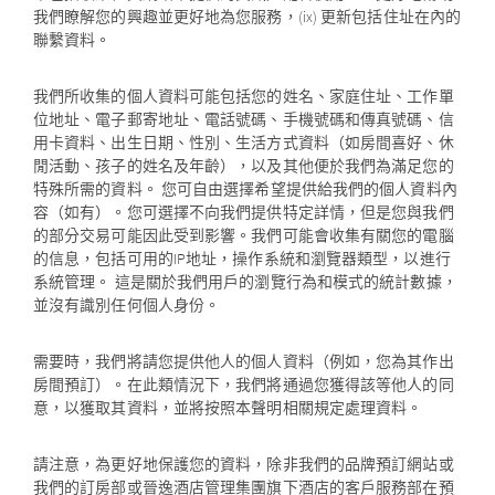
我們瞭解您的興趣並更好地為您服務，(ix) 更新包括住址在內的
聯繫資料。
我們所收集的個人資料可能包括您的姓名、家庭住址、工作單
位地址、電子郵寄地址、電話號碼、手機號碼和傳真號碼、信
用卡資料、出生日期、性別、生活方式資料（如房間喜好、休
閒活動、孩子的姓名及年齡），以及其他便於我們為滿足您的
特殊所需的資料。 您可自由選擇希望提供給我們的個人資料內
容（如有）。您可選擇不向我們提供特定詳情，但是您與我們
的部分交易可能因此受到影響。我們可能會收集有關您的電腦
的信息，包括可用的IP地址，操作系統和瀏覽器類型，以進行
系統管理。 這是關於我們用戶的瀏覽行為和模式的統計數據，
並沒有識別任何個人身份。
需要時，我們將請您提供他人的個人資料（例如，您為其作出
房間預訂）。在此類情況下，我們將通過您獲得該等他人的同
意，以獲取其資料，並將按照本聲明相關規定處理資料。
請注意，為更好地保護您的資料，除非我們的品牌預訂網站或
我們的訂房部或晉逸酒店管理集團旗下酒店的客戶服務部在預