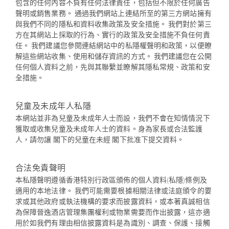
包含的任何內容不負有任何法律責任，包括但不限於任何廣告
聲明或銷售業務。 通過我們網站上連結所至的第三方網站擁有
與我們不同的隱私和資料收集政策及安全措施。 我們對於第三
方在其網站上採取的行為、實行的政策及安全措施不負任何責
任。 我們建議您參閱連結網站中的私隱權聲明和政策，以便瞭
解這些網站收集、使用和儲存資訊的方式。 我們建議您在公開
任何個人資料之前，先與其聯繫並瞭解其隱私常規、政策和安
全措施。
兒童及未成年人私隱
本網站並非為兒童及未成年人士而設，我們不會在知情情況下
獲取或收集兒童及未成年人士的資料。身為家長或合法監護
人，請勿讓 閣下的兒童在未經 閣下批准下提交資料。
合法免責聲明
本私隱聲明遵循香港特別行政區頒佈的個人資料(私隱)條例及
適用的本地法律。 我們可能需要根據相關法律或法庭頒令的要
求或其他政府或執法機構的要求而披露資料，或本著真誠相信
為保障晉逸酒店管理集團權利或物業需要而作出披露，這亦適
用於如我們有理由相信披露資料是為識別、調查、保護、接觸