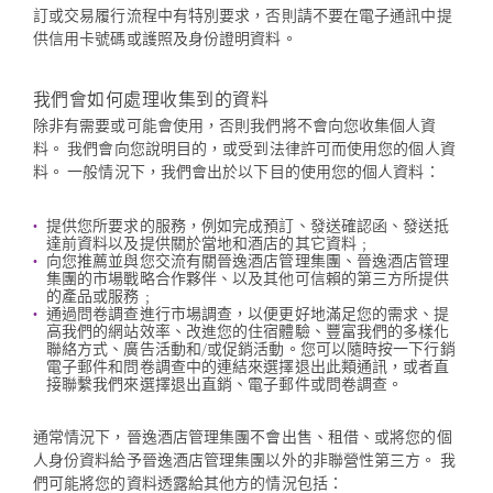
訂或交易履行流程中有特別要求，否則請不要在電子通訊中提
供信用卡號碼或護照及身份證明資料。
我們會如何處理收集到的資料
除非有需要或可能會使用，否則我們將不會向您收集個人資
料。 我們會向您說明目的，或受到法律許可而使用您的個人資
料。 一般情況下，我們會出於以下目的使用您的個人資料：
提供您所要求的服務，例如完成預訂、發送確認函、發送抵
達前資料以及提供關於當地和酒店的其它資料﹔
向您推薦並與您交流有關晉逸酒店管理集團、晉逸酒店管理
集團的市場戰略合作夥伴、以及其他可信賴的第三方所提供
的產品或服務﹔
通過問卷調查進行市場調查，以便更好地滿足您的需求、提
高我們的網站效率、改進您的住宿體驗、豐富我們的多樣化
聯絡方式、廣告活動和/或促銷活動。您可以隨時按一下行銷
電子郵件和問卷調查中的連結來選擇退出此類通訊，或者直
接聯繫我們來選擇退出直銷、電子郵件或問卷調查。
通常情況下，晉逸酒店管理集團不會出售、租借、或將您的個
人身份資料給予晉逸酒店管理集團以外的非聯營性第三方。 我
們可能將您的資料透露給其他方的情況包括：