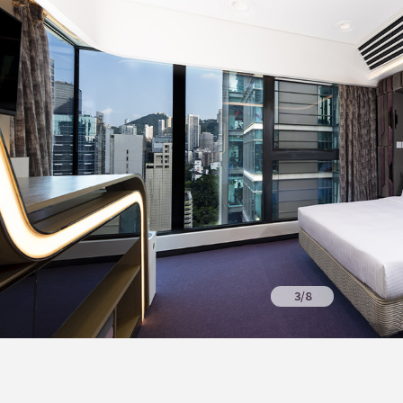
3
/
8