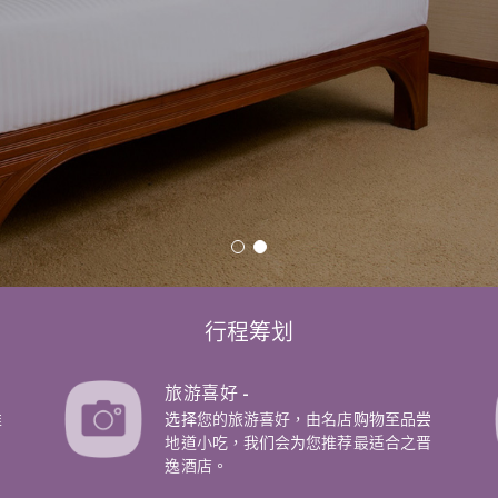
行程筹划
旅游喜好 -
推
选择您的旅游喜好，由名店购物至品尝
地道小吃，我们会为您推荐最适合之晋
逸酒店。