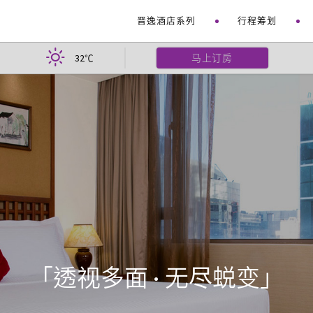
晋逸酒店系列
行程筹划
32
马上订房
℃
「透视多面 · 无尽蜕变」