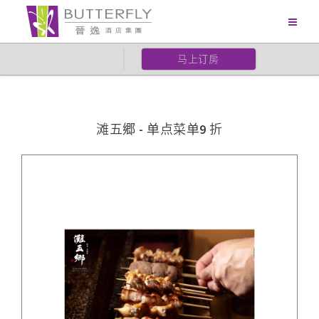
马上订房
滩五郷 - 单点菜单9 折