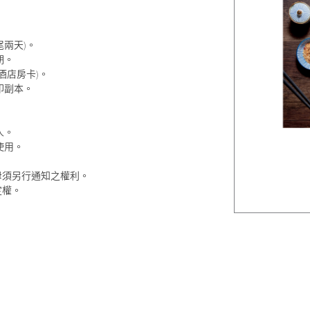
尾兩天)。
期。
酒店房卡)。
印副本。
人。
使用。
毋須另行通知之權利。
定權。