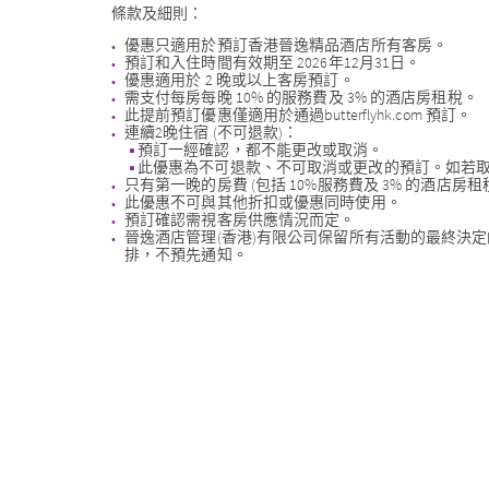
條款及細則：
優惠只適用於預訂香港晉逸精品酒店所有客房。
預訂和入住時間有效期至 2026年12月31日。
優惠適用於 2 晚或以上客房預訂。
需支付每房每晚 10% 的服務費及 3% 的酒店房租稅。
此提前預訂優惠僅適用於通過butterflyhk.com 預訂。
連續2晚住宿 (不可退款)：
預訂一經確認，都不能更改或取消。
此優惠為不可退款、不可取消或更改的預訂。如若取消
只有第一晚的房費 (包括 10%服務費及 3% 的酒店房
此優惠不可與其他折扣或優惠同時使用。
預訂確認需視客房供應情況而定。
晉逸酒店管理(香港)有限公司保留所有活動的最終決
排，不預先通知。