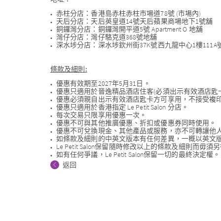
赤柱分店：香港島赤柱赤柱市場道78號 (市場內)
天后分店：天后英皇道14號天后蘋果商場地下1號舖
銅鑼灣分店：銅鑼灣開平道5號 Apartment O 地舖
灣仔分店：灣仔駱克道368號地舖
深水埗分店：深水埗欽州街37K號西九龍中心1樓111A
條款及細則
:
優惠有效期至2027年5月31日。
優惠只適用於晉逸精品酒店住客(必須出示有效酒店匙卡
優惠必須親自出示有效酒店匙卡方可享用，不接受複
優惠只適用於香港指定 Le Petit Salon 分店。
每次交易只限享用優惠一次。
優惠不可與其他推廣優惠、折扣或優惠券同時使用。
優惠不可兌換現金、其他產品或服務，亦不可轉讓他
如條款及細則的中英文版本有任何差異，一概以英文
Le Petit Salon保留隨時修改以上的條款及細則而毋
如有任何爭議，Le Petit Salon保留一切的最終決定權。
返回