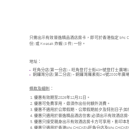
只需出示有效晉逸精品酒店房卡，即可於香港指定 bhc CHIC
份) 或 Kwasak 炸蝦 (8 件) 一份。
地址：
旺角分店(第一分店) – 旺角登打士街43H號登打士廣場
銅鑼灣分店(第二分店) – 銅鑼灣羅素街2-4號2000年廣
條款及細則
：
優惠有效期至2026年12月31日。
優惠可免費享用，毋須作出任何額外消費。
優惠不適用於公眾假期、公眾假期前夕及特別日子(如
優惠只適用於晉逸精品酒店住客(必須出示有效酒店房
優惠只接受親身出示有效酒店房卡方可享用，影印本
優惠只適用於香港bhc CHICKEN旺角分店及bhc CHICKEN P