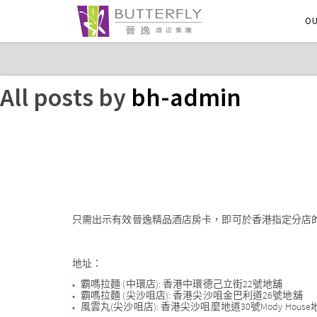
OU
All posts by
bh-admin
只需出示有效晉逸精品酒店房卡，即可於香港指定分店
地址：
霸嗎拉麵 (中環店): 香港中環德己立街22號地舖
霸嗎拉麵 (尖沙咀店): 香港尖沙咀金巴利道26號地舖
風雲丸(尖沙咀店): 香港尖沙咀麼地道30號Mody House