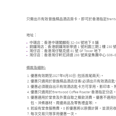
只需出示有效晉逸精品酒店房卡，即可於香港指定Brentwood C
地址：
中環店：香港中環閣麟街 32–34 號地下 B 舖
銅鑼灣店：香港銅鑼灣新寧道 1 號利園三期 2 樓 230 
灣仔店：香港灣仔駱克道 81 號 GF Tower 地下
灣仔店：香港灣仔軒尼詩道 288 號英皇集團中心 G06–0
條款及細則
:
優惠有效期至2027年6月30日 (包括首尾兩天)。
優惠只適用於晉逸精品酒店住客(必須出示有效酒店匙
優惠必須親自出示有效酒店匙卡方可享用，影印本、
優惠只適用於Brentwood Coffee Roaster 香港指定分店
優惠適用於堂食及外賣自取之餐飲消費。優惠不適用
包、沖煮器材、周邊商品及零售禮盒等) 。
若設有堂食服務費，8 折優惠將以原價計算，並須另
每次交易只限享用優惠一次。