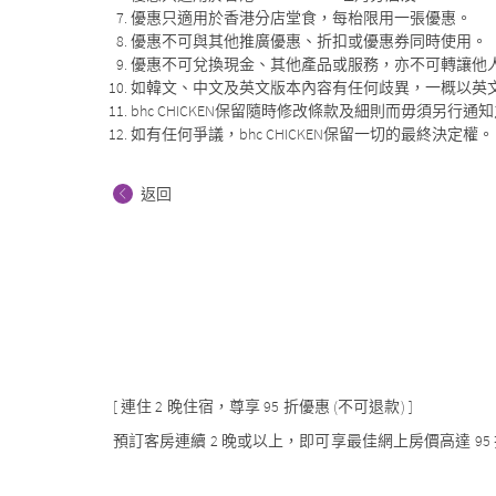
優惠只適用於香港分店堂食，每枱限用一張優惠。
優惠不可與其他推廣優惠、折扣或優惠券同時使用。
優惠不可兌換現金、其他產品或服務，亦不可轉讓他
如韓文、中文及英文版本內容有任何歧異，一概以英
bhc CHICKEN保留隨時修改條款及細則而毋須另行通
如有任何爭議，bhc CHICKEN保留一切的最終決定權。
返回
[ 連住 2 晚住宿，尊享 95 折優惠 (不可退款) ]
預訂客房連續 2 晚或以上，即可享最佳網上房價高達 95