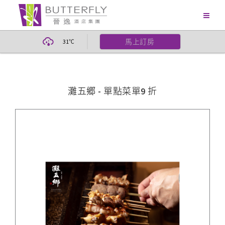
馬上訂房
31
℃
灘五郷 - 單點菜單9 折