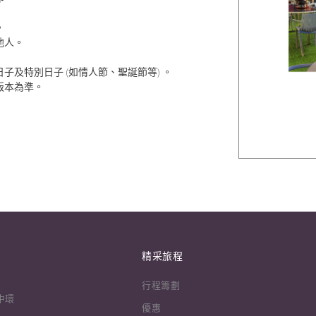
。
他人。
及特別日子 (如情人節、聖誕節等) 。
版本為準。
精采旅程
行程籌劃
中環
優惠