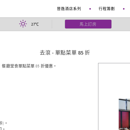
晉逸酒店系列
行程籌劃
27
馬上訂房
℃
去滾 - 單點菜單 85 折
廳堂食單點菜單 85 折優惠。
卡)。
印。